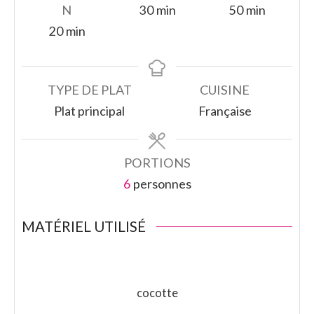
minutes
minutes
N
30
min
50
min
minutes
20
min
TYPE DE PLAT
CUISINE
Plat principal
Française
PORTIONS
6
personnes
MATÉRIEL UTILISÉ
cocotte