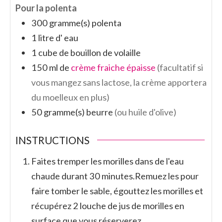
Pour la polenta
300
gramme(s)
polenta
1
litre d'
eau
1
cube de
bouillon de volaille
150
ml de
crème fraiche épaisse
(facultatif si
vous mangez sans lactose, la crème apportera
du moelleux en plus)
50
gramme(s)
beurre
(ou huile d'olive)
INSTRUCTIONS
Faites tremper les morilles dans de l'eau
chaude durant 30 minutes.
Remuez les pour
faire tomber le sable, égouttez les morilles et
récupérez 2 louche de jus de morilles en
surface que vous réserverez