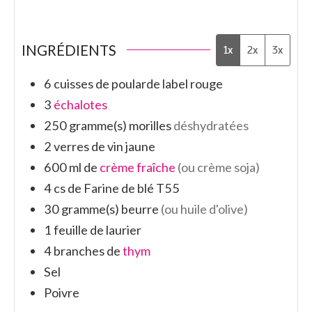
INGRÉDIENTS
1x
2x
3x
6
cuisses de
poularde label rouge
3
échalotes
250
gramme(s)
morilles
déshydratées
2
verres de
vin jaune
600
ml de
crème fraîche
(ou crème soja)
4
cs de
Farine de blé T55
30
gramme(s)
beurre
(ou huile d'olive)
1
feuille de
laurier
4
branches de
thym
Sel
Poivre