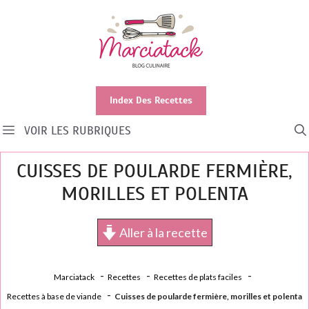
Aller
au
contenu
Index Des Recettes
VOIR LES RUBRIQUES
CUISSES DE POULARDE FERMIÈRE,
MORILLES ET POLENTA
Aller à la recette
Marciatack
Recettes
Recettes de plats faciles
Recettes à base de viande
Cuisses de poularde fermière, morilles et polenta