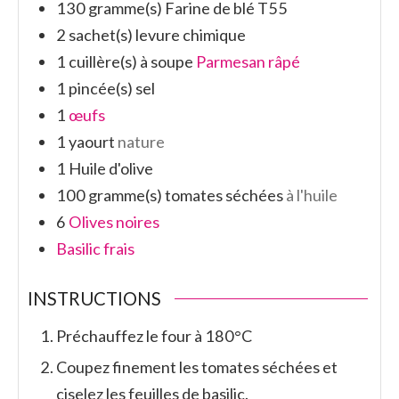
130
gramme(s)
Farine de blé T55
2
sachet(s)
levure chimique
1
cuillère(s) à soupe
Parmesan râpé
1
pincée(s)
sel
1
œufs
1
yaourt
nature
1
Huile d'olive
100
gramme(s)
tomates séchées
à l'huile
6
Olives noires
Basilic frais
INSTRUCTIONS
Préchauffez le four à 180°C
Coupez finement les tomates séchées et
ciselez les feuilles de basilic.