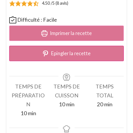
4.50
/5 (
8
avis)
Difficulté :
Facile
Imprimer la recette
Epingler la recette
TEMPS DE
TEMPS DE
TEMPS
PRÉPARATIO
CUISSON
TOTAL
minutes
minutes
N
10
min
20
min
minutes
10
min