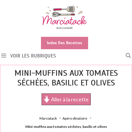
Aller
au
contenu
Index Des Recettes
VOIR LES RUBRIQUES
MINI-MUFFINS AUX TOMATES
SÉCHÉES, BASILIC ET OLIVES
Aller à la recette
Marciatack
Apéro dînatoire
Mini-muffins aux tomates séchées, basilic et olives