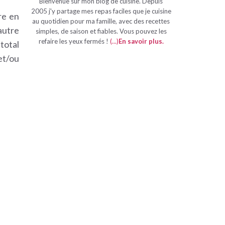
Bienvenue sur mon blog de cuisine. Depuis
2005 j'y partage mes repas faciles que je cuisine
ire en
au quotidien pour ma famille, avec des recettes
autre
simples, de saison et fiables. Vous pouvez les
refaire les yeux fermés !
(...)
En savoir plus
.
total
 et/ou