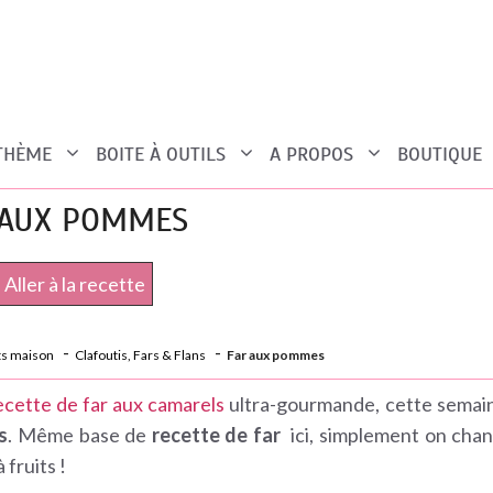
 THÈME
BOITE À OUTILS
A PROPOS
BOUTIQUE
 AUX POMMES
Aller à la recette
ts maison
Clafoutis, Fars & Flans
Far aux pommes
ecette de far aux camarels
ultra-gourmande, cette semai
s
. Même base de
recette de far
ici, simplement on chan
 fruits !