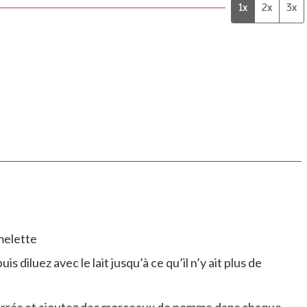
1x
2x
3x
melette
is diluez avec le lait jusqu’à ce qu’il n’y ait plus de
eurrés et ajoutez des morceaux de pomme dans chaque