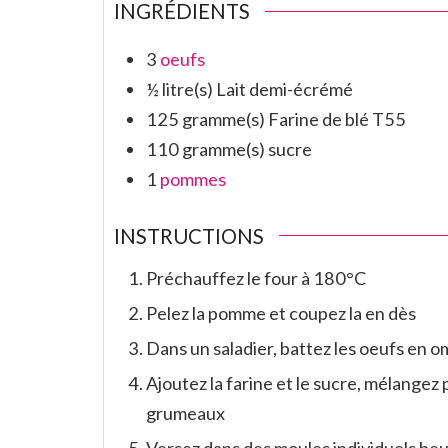
INGRÉDIENTS
3
oeufs
½
litre(s)
Lait demi-écrémé
125
gramme(s)
Farine de blé T55
110
gramme(s)
sucre
1
pommes
INSTRUCTIONS
Préchauffez le four à 180°C
Pelez la pomme et coupez la en dès
Dans un saladier, battez les oeufs en o
Ajoutez la farine et le sucre, mélangez pu
grumeaux
Versez dans des moules individuels b