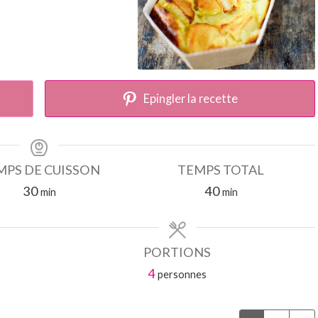
Epingler la recette
MPS DE CUISSON
TEMPS TOTAL
minutes
minutes
30
40
min
min
PORTIONS
4
personnes