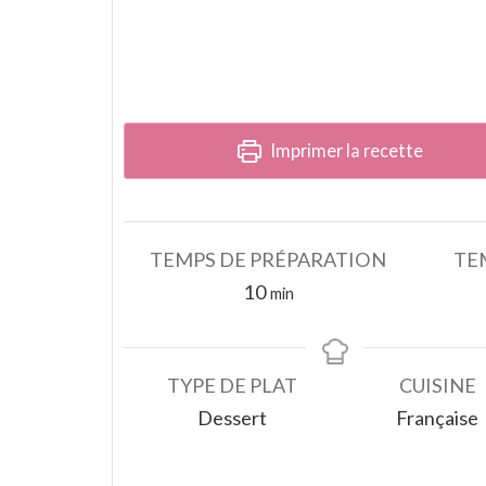
Imprimer la recette
TEMPS DE PRÉPARATION
TE
minutes
10
min
TYPE DE PLAT
CUISINE
Dessert
Française