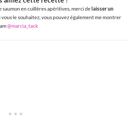
 aimez cette recette ?
e saumon en cuillères apéritives, merci de
laisser un
 si vous le souhaitez, vous pouvez également me montrer
gram
@marcia_tack