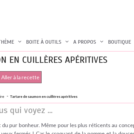
 THÈME
BOITE À OUTILS
A PROPOS
BOUTIQUE
N EN CUILLÈRES APÉRITIVES
Aller à la recette
ire
Tartare de saumon en cuillères apéritives
ous qui voyez …
st du pur bonheur. Même pour les plus réticents au conce
s yeux fermés ! Car le croquant de la pomme et la douce