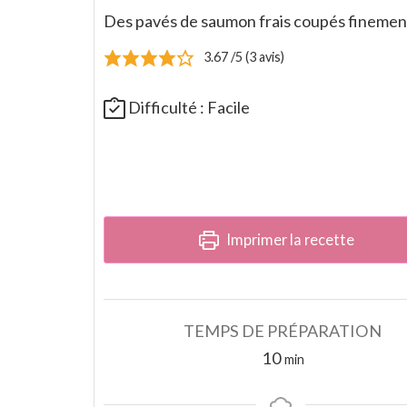
Des pavés de saumon frais coupés finement
3.67
/5 (
3
avis)
Difficulté :
Facile
Imprimer la recette
TEMPS DE PRÉPARATION
minutes
10
min