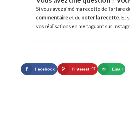
Vous avez une question ? Vous
Si vous avez aimé ma recette de Tartare d
commentaire
et de
noter la recette
. Et
vos réalisations en me taguant sur Insta
Facebook
Pinterest
97
Email