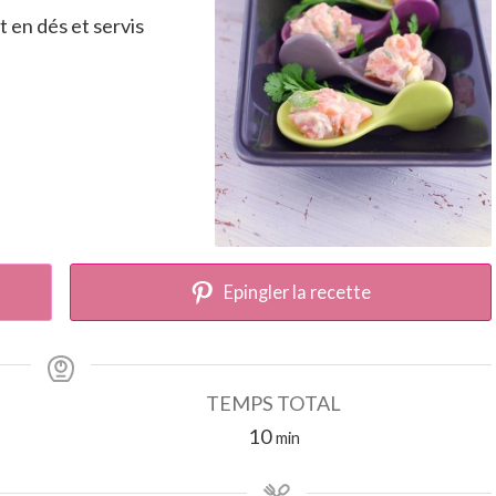
 en dés et servis
Epingler la recette
TEMPS TOTAL
minutes
10
min