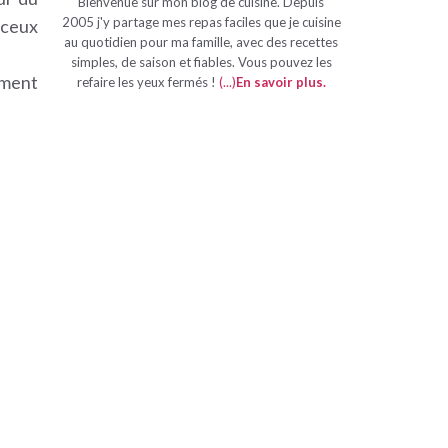
Bienvenue sur mon blog de cuisine. Depuis
2005 j'y partage mes repas faciles que je cuisine
 ceux
au quotidien pour ma famille, avec des recettes
simples, de saison et fiables. Vous pouvez les
iment
refaire les yeux fermés !
(...)
En savoir plus
.