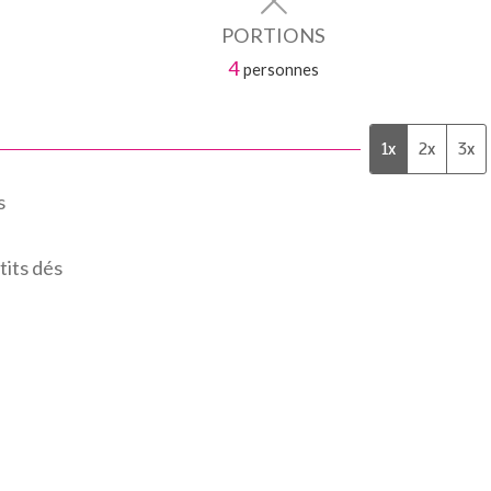
PORTIONS
4
personnes
1x
2x
3x
s
tits dés