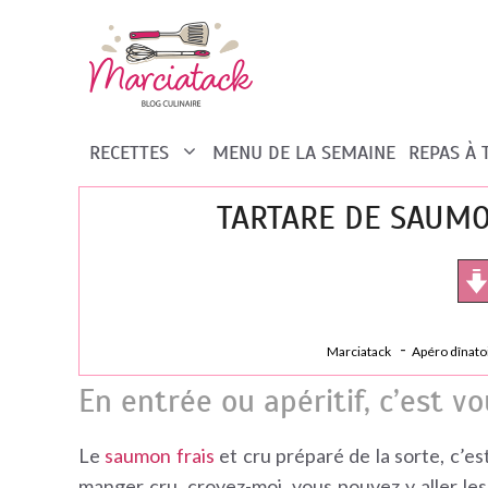
Aller
au
contenu
RECETTES
MENU DE LA SEMAINE
REPAS À
TARTARE DE SAUMO
Marciatack
Apéro dînato
En entrée ou apéritif, c’est v
Le
saumon frais
et cru préparé de la sorte, c’e
manger cru, croyez-moi, vous pouvez y aller le