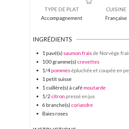
TYPE DE PLAT
CUISINE
Accompagnement
Française
INGRÉDIENTS
1
pavé(s)
saumon frais
de Norvège frai
100
gramme(s)
crevettes
1/4
pommes
épluchée et coupée en pe
1
petit suisse
1
cuillère(s) à café
moutarde
1/2
citron
pressé en jus
6
branche(s)
coriandre
Baies roses