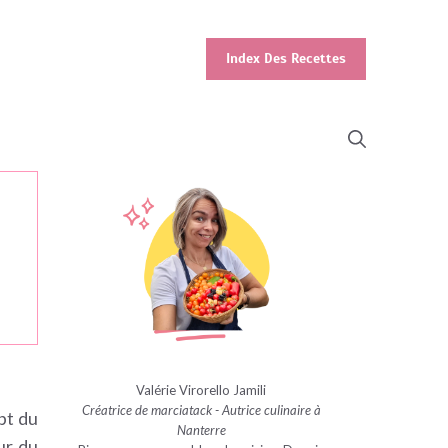
Index Des Recettes
Valérie Virorello Jamili
Créatrice de marciatack - Autrice culinaire à
pt du
Nanterre
ur du