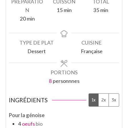
PRÉPARATIO
CUISSON
TOTAL
minutes
minutes
N
15
min
35
min
minutes
20
min
TYPE DE PLAT
CUISINE
Dessert
Française
PORTIONS
8
personnnes
INGRÉDIENTS
1x
2x
3x
Pour la génoise
4
oeufs
bio