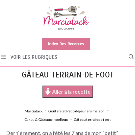
Aller
au
contenu
Index Des Recettes
VOIR LES RUBRIQUES
GÂTEAU TERRAIN DE FOOT
Aller à la recette
Marciatack
Goûters et Petit-déjeuners maison
Cakes & Gâteaux moelleux
Gâteau terrain de foot
Dernièrement, on a fêté les 7 ans de mon “petit”