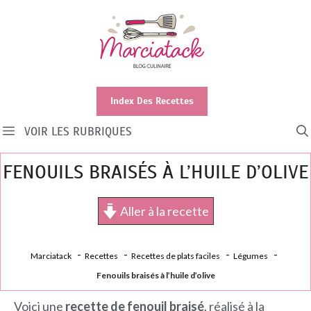
Aller
au
contenu
Index Des Recettes
VOIR LES RUBRIQUES
FENOUILS BRAISÉS À L’HUILE D’OLIVE
Aller à la recette
Marciatack
Recettes
Recettes de plats faciles
Légumes
Fenouils braisés à l’huile d’olive
Voici une
recette de fenouil braisé
, réalisé à la