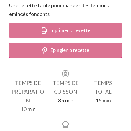
Une recette facile pour manger des fenouils
émincés fondants
Imprimer la recette
Epingler la recette
TEMPS DE
TEMPS DE
TEMPS
PRÉPARATIO
CUISSON
TOTAL
minutes
minutes
N
35
min
45
min
minutes
10
min