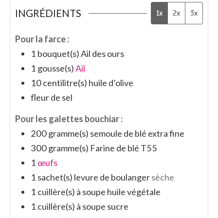
INGRÉDIENTS
1x
2x
3x
Pour la farce :
1
bouquet(s)
Ail des ours
1
gousse(s)
Ail
10
centilitre(s)
huile d’olive
fleur de sel
Pour les galettes bouchiar :
200
gramme(s)
semoule de blé extra fine
300
gramme(s)
Farine de blé T55
1
œufs
1
sachet(s)
levure de boulanger
sèche
1
cuillère(s) à soupe
huile végétale
1
cuillère(s) à soupe
sucre