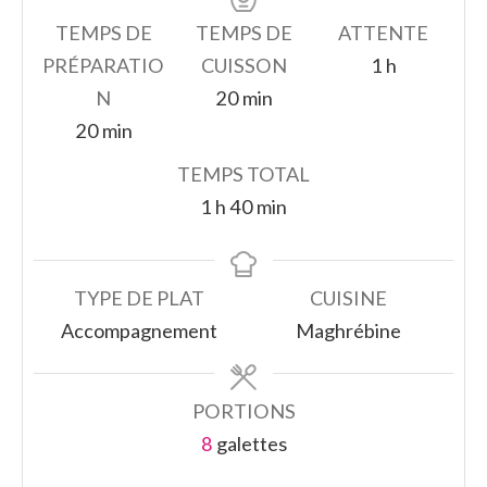
TEMPS DE
TEMPS DE
ATTENTE
heure
PRÉPARATIO
CUISSON
1
h
minutes
N
20
min
minutes
20
min
TEMPS TOTAL
heure
minutes
1
h
40
min
TYPE DE PLAT
CUISINE
Accompagnement
Maghrébine
PORTIONS
8
galettes