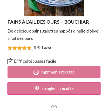
PAINS À L’AIL DES OURS – BOUCHIAR
De délicieux pains galettes nappés d'huile d'olive
à l'ail des ours
5
/5 (
1
avis)
Difficulté :
assez facile
Imprimer la recette
Epingler la recette