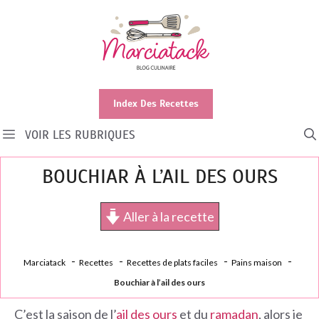
Aller
au
contenu
Index Des Recettes
VOIR LES RUBRIQUES
BOUCHIAR À L’AIL DES OURS
Aller à la recette
Marciatack
Recettes
Recettes de plats faciles
Pains maison
Bouchiar à l’ail des ours
C’est la saison de l’
ail des ours
et du
ramadan
, alors je