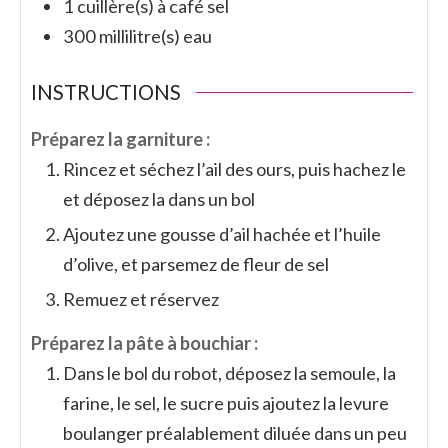
1
cuillère(s) à café
sel
300
millilitre(s)
eau
INSTRUCTIONS
Préparez la garniture :
Rincez et séchez l’ail des ours, puis hachez le
et déposez la dans un bol
Ajoutez une gousse d’ail hachée et l’huile
d’olive, et parsemez de fleur de sel
Remuez et réservez
Préparez la pâte à bouchiar :
Dans le bol du robot, déposez la semoule, la
farine, le sel, le sucre puis ajoutez la levure
boulanger préalablement diluée dans un peu