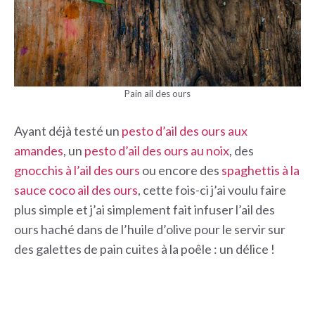
Pain ail des ours
Ayant déjà testé un
pesto d’ail des ours aux
amandes
, un
pesto d’ail des ours au noix
, des
gnocchis à l’ail des ours
ou encore des
spaghettis à la
sauce coco ail des ours
, cette fois-ci j’ai voulu faire
plus simple et j’ai simplement fait infuser l’ail des
ours haché dans de l’huile d’olive pour le servir sur
des galettes de pain cuites à la poêle : un délice !