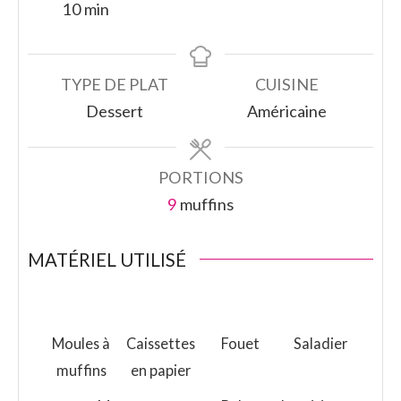
minutes
10
min
TYPE DE PLAT
CUISINE
Dessert
Américaine
PORTIONS
9
muffins
MATÉRIEL UTILISÉ
Moules à
Caissettes
Fouet
Saladier
muffins
en papier