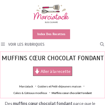
Aller
au
contenu
Index Des Recettes
VOIR LES RUBRIQUES
MUFFINS CŒUR CHOCOLAT FONDANT
Aller à la recette
Marciatack
Goûters et Petit-déjeuners maison
Cakes & Gâteaux moelleux
Muffins cœur chocolat fondant
Des
muffins cœur chocolat fondant
parce que le