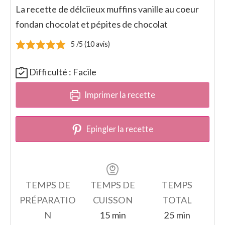
La recette de délciieux muffins vanille au coeur
fondan chocolat et pépites de chocolat
5
/5 (
10
avis)
Difficulté :
Facile
Imprimer la recette
Epingler la recette
TEMPS DE
TEMPS DE
TEMPS
PRÉPARATIO
CUISSON
TOTAL
minutes
minutes
N
15
min
25
min