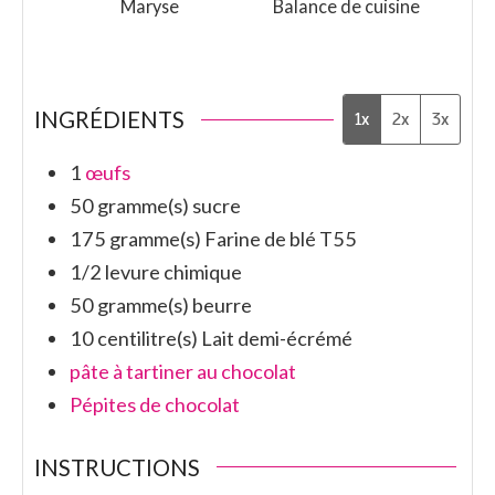
Maryse
Balance de cuisine
INGRÉDIENTS
1x
2x
3x
1
œufs
50
gramme(s)
sucre
175
gramme(s)
Farine de blé T55
1/2
levure chimique
50
gramme(s)
beurre
10
centilitre(s)
Lait demi-écrémé
pâte à tartiner au chocolat
Pépites de chocolat
INSTRUCTIONS