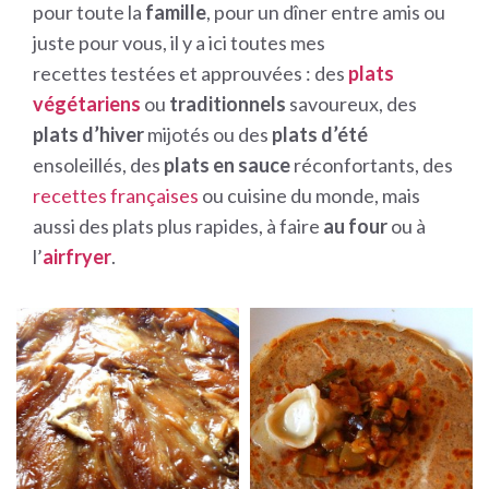
pour toute la
famille
, pour un dîner entre amis ou
juste pour vous, il y a ici toutes mes
recettes testées et approuvées : des
plats
végétariens
ou
traditionnels
savoureux, des
plats d’hiver
mijotés ou des
plats d’été
ensoleillés, des
plats en sauce
réconfortants, des
recettes françaises
ou cuisine du monde, mais
aussi des plats plus rapides, à faire
au four
ou à
l’
airfryer
.