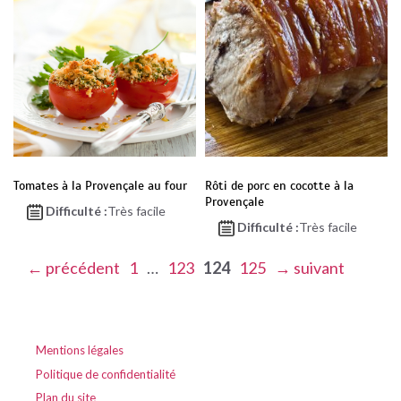
Tomates à la Provençale au four
Rôti de porc en cocotte à la
Provençale
Difficulté :
Très facile
Difficulté :
Très facile
Page
Page
Page
Page
←
précédent
1
…
123
124
125
→
suivant
Mentions légales
Politique de confidentialité
Plan du site