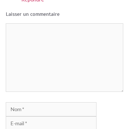
Laisser un commentaire
Commentaire
Nom
E-
mail
Site
web