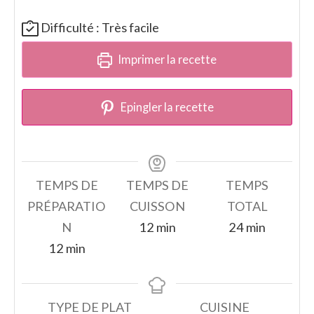
Difficulté :
Très facile
Imprimer la recette
Epingler la recette
TEMPS DE
TEMPS DE
TEMPS
PRÉPARATIO
CUISSON
TOTAL
minutes
minutes
N
12
min
24
min
minutes
12
min
TYPE DE PLAT
CUISINE