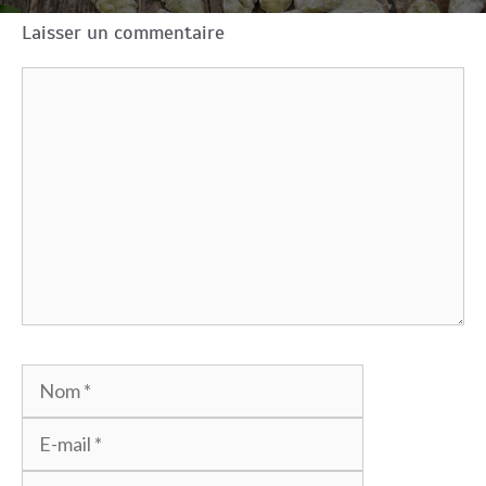
Laisser un commentaire
Commentaire
Nom
E-
mail
Site
web