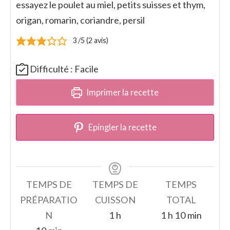
essayez le poulet au miel, petits suisses et thym,
origan, romarin, coriandre, persil
3
/5 (
2
avis)
Difficulté :
Facile
Imprimer la recette
Epingler la recette
TEMPS DE
TEMPS DE
TEMPS
PRÉPARATIO
CUISSON
TOTAL
heure
heure
minutes
N
1
h
1
h
10
min
minutes