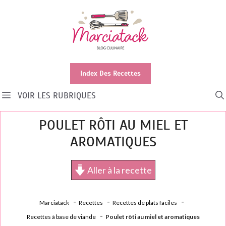
Aller
au
contenu
Index Des Recettes
VOIR LES RUBRIQUES
POULET RÔTI AU MIEL ET
AROMATIQUES
Aller à la recette
Marciatack
Recettes
Recettes de plats faciles
Recettes à base de viande
Poulet rôti au miel et aromatiques