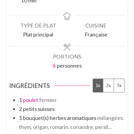
10
min
TYPE DE PLAT
CUISINE
Plat principal
Française
PORTIONS
6
personnes
INGRÉDIENTS
1x
2x
3x
1
poulet
fermier
2
petits suisses
1
bouquet(s)
herbes aromatiques
mélangées:
thym, origan, romarin, coriandre, persil…