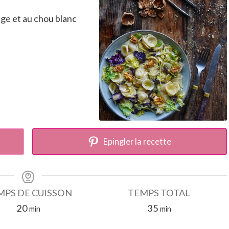
ge et au chou blanc
Epingler la recette
MPS DE CUISSON
TEMPS TOTAL
minutes
minutes
20
35
min
min