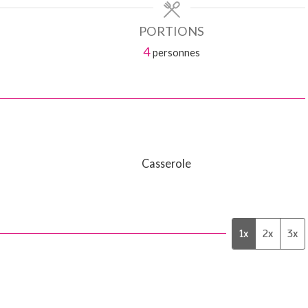
PORTIONS
4
personnes
Casserole
1x
2x
3x