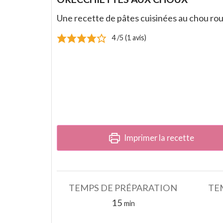
Une recette de pâtes cuisinées au chou rou
4
/5 (
1
avis)
Imprimer la recette
TEMPS DE PRÉPARATION
TE
minutes
15
min