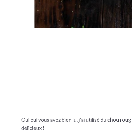
Oui oui vous avez bien lu, j’ai utilisé du
chou roug
délicieux !