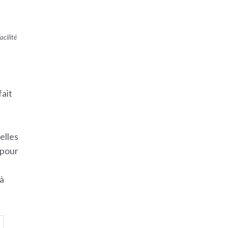
acilité
fait
elles
 pour
 à