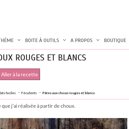
 THÈME
BOITE À OUTILS
A PROPOS
BOUTIQUE
OUX ROUGES ET BLANCS
Aller à la recette
ats faciles
Féculents
Pâtes aux choux rouges et blancs
que j’ai réalisée à partir de choux.