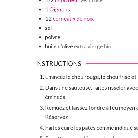
1/2
chou fleur
vert frisé
1
Oignons
12
cerneaux de noix
sel
poivre
huile d'olive
extra vierge bio
INSTRUCTIONS
Emincez le chou rouge, le chou frisé et 
Dans une sauteuse, faites rissoler avec
émincés
Remuez et laissez fondre à feu moyen 
Réservez
Faites cuire les pâtes comme indiqué su