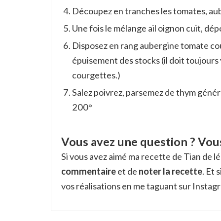
Découpez en tranches les tomates, aub
Une fois le mélange ail oignon cuit, dép
Disposez en rang aubergine tomate cou
épuisement des stocks (il doit toujours
courgettes.)
Salez poivrez, parsemez de thym génére
200°
Vous avez une question ? Vous
Si vous avez aimé ma recette de Tian de l
commentaire
et de
noter la recette
. Et
vos réalisations en me taguant sur Insta