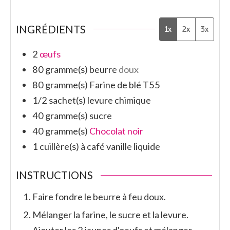
INGRÉDIENTS
1x
2x
3x
2
œufs
80
gramme(s)
beurre
doux
80
gramme(s)
Farine de blé T55
1/2
sachet(s)
levure chimique
40
gramme(s)
sucre
40
gramme(s)
Chocolat noir
1
cuillère(s) à café
vanille liquide
INSTRUCTIONS
Faire fondre le beurre à feu doux.
Mélanger la farine, le sucre et la levure.