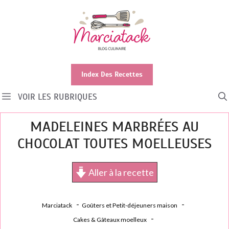
Aller
au
contenu
Index Des Recettes
VOIR LES RUBRIQUES
MADELEINES MARBRÉES AU
CHOCOLAT TOUTES MOELLEUSES
Aller à la recette
Marciatack
Goûters et Petit-déjeuners maison
Cakes & Gâteaux moelleux