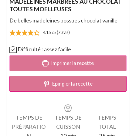
MADELEINES MARBRÉES AU CHOCOLAT
TOUTES MOELLEUSES
De belles madeleines bossues chocolat vanille
4.15
/5 (
7
avis)
Difficulté :
assez facile
Imprimer la recette
Epingler la recette
TEMPS DE
TEMPS DE
TEMPS
PRÉPARATIO
CUISSON
TOTAL
minutes
minutes
N
10
min
25
min