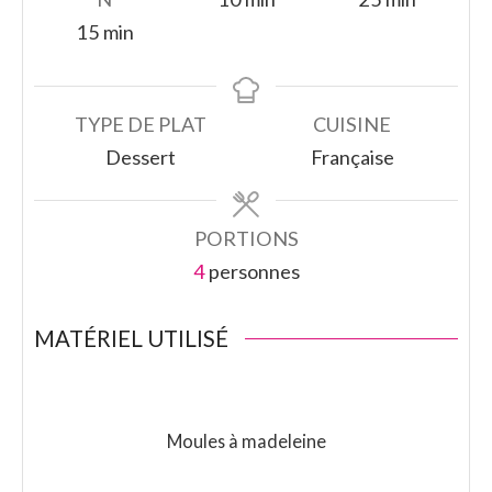
minutes
15
min
TYPE DE PLAT
CUISINE
Dessert
Française
PORTIONS
4
personnes
MATÉRIEL UTILISÉ
Moules à madeleine